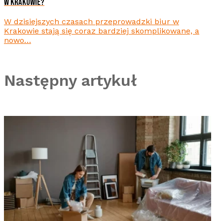
W KRAKOWIE?
W dzisiejszych czasach przeprowadzki biur w
Krakowie stają się coraz bardziej skomplikowane, a
nowo…
Następny artykuł