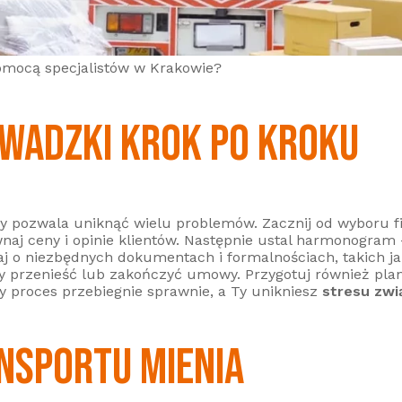
omocą specjalistów w Krakowie?
WADZKI KROK PO KROKU
óry pozwala uniknąć wielu problemów. Zacznij od wyboru f
wnaj ceny i opinie klientów. Następnie ustal harmonogram 
j o niezbędnych dokumentach i formalnościach, takich j
y przenieść lub zakończyć umowy. Przygotuj również plan 
y proces przebiegnie sprawnie, a Ty unikniesz
stresu zw
NSPORTU MIENIA