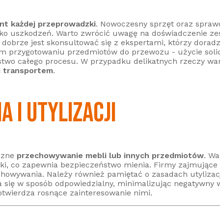
nt każdej przeprowadzki
. Nowoczesny sprzęt oraz spra
o uszkodzeń. Warto zwrócić uwagę na doświadczenie zes
dobrze jest skonsultować się z ekspertami, którzy dorad
m przygotowaniu przedmiotów do przewozu - użycie solid
two całego procesu. W przypadku delikatnych rzeczy war
i transportem
.
 I UTYLIZACJI
czne
przechowywanie mebli lub innych przedmiotów
. W
nki, co zapewnia bezpieczeństwo mienia. Firmy zajmując
wywania. Należy również pamiętać o zasadach utylizacj
 się w sposób odpowiedzialny, minimalizując negatywny w
potwierdza rosnące zainteresowanie nimi.