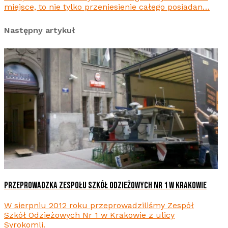
miejsce, to nie tylko przeniesienie całego posiadan…
Następny artykuł
PRZEPROWADZKA ZESPOŁU SZKÓŁ ODZIEŻOWYCH NR 1 W KRAKOWIE
W sierpniu 2012 roku przeprowadziliśmy Zespół
Szkół Odzieżowych Nr 1 w Krakowie z ulicy
Syrokomli.